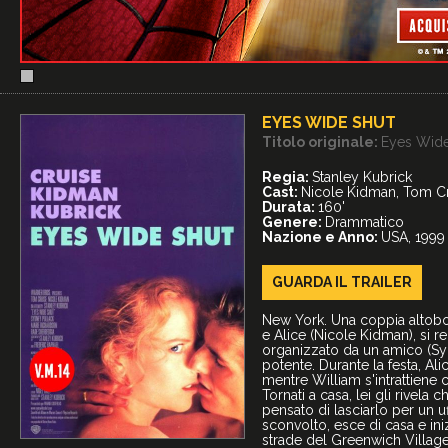
EYES WIDE SHUT
Titolo originale:
Eyes Wide
Regia:
Stanley Kubrick
Cast:
Nicole Kidman, Tom Cr
Durata:
160'
Genere:
Drammatico
Nazione e Anno:
USA, 1999
GUARDA IL
TRAILER
New York. Una coppia altobo
e Alice (Nicole Kidman), si r
organizzato da un amico (Syd
potente. Durante la festa, Al
mentre William s'intrattiene
Tornati a casa, lei gli rivel
pensato di lasciarlo per un uf
sconvolto, esce di casa e in
strade del Greenwich Village: 