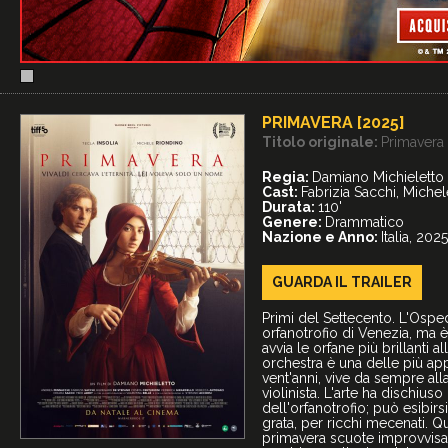
PRIMAVERA [2025]
Titolo originale:
Primavera
Regia:
Damiano Michieletto
Cast:
Fabrizia Sacchi, Michel
Durata:
110'
Genere:
Drammatico
Nazione e Anno:
Italia, 2025
GUARDA IL
TRAILER
Primi del Settecento. L'Osped
orfanotrofio di Venezia, ma è
avvia le orfane più brillanti 
orchestra è una delle più ap
vent'anni, vive da sempre alla
violinista. L'arte ha dischiu
dell'orfanotrofio; può esibirs
grata, per ricchi mecenati. Q
primavera scuote improvvisam