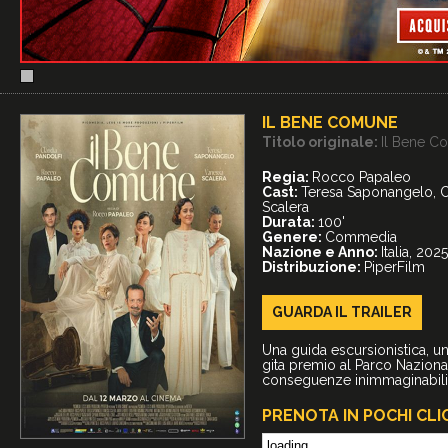
IL BENE COMUNE
Titolo originale:
Il Bene C
Regia:
Rocco Papaleo
Cast:
Teresa Saponangelo, C
Scalera
Durata:
100'
Genere:
Commedia
Nazione e Anno:
Italia, 2025
Distribuzione:
PiperFilm
GUARDA IL
TRAILER
Una guida escursionistica, u
gita premio al Parco Naziona
conseguenze inimmaginabili
PRENOTA IN POCHI CLI